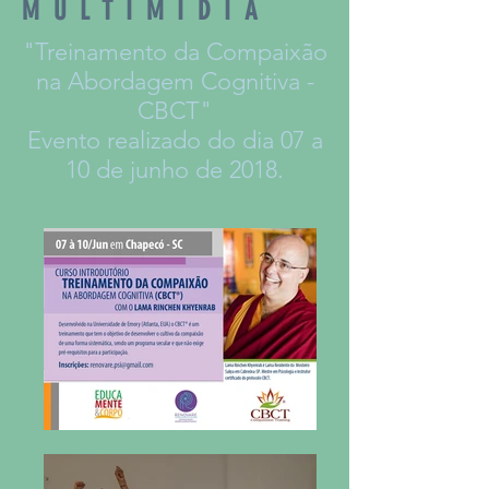
MULTIMÍDIA
"Treinamento da Compaixão
na Abordagem Cognitiva -
CBCT"
Evento realizado do dia 07 a
10 de junho de 2018.