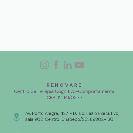
RENOVARE
Centro de Terapia Cognitivo-Comportamental
CRP-12-PJ/0377
Av. Porto Alegre, 427 - D.
Ed. Lázio Executivo,
sala 902. Centro. Chapecó/SC. 89802-130