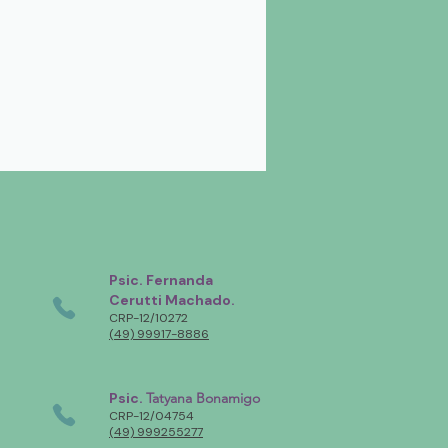
Psic. Fernanda
Cerutti Machado.
CRP-12/10272
(49) 99917-8886
Psic.
Tatyana Bonamigo
CRP-12/04754
(49)
999255277