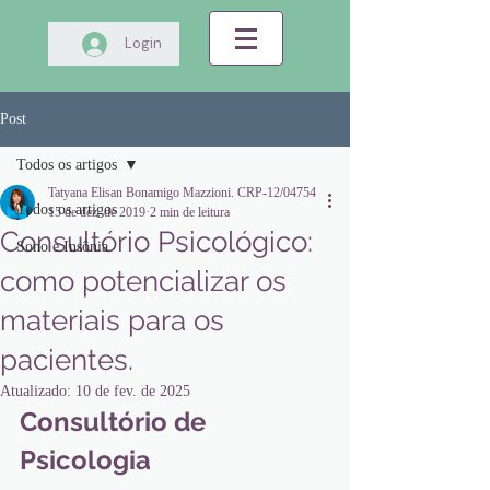
Login
Post
Todos os artigos
Tatyana Elisan Bonamigo Mazzioni. CRP-12/04754
Todos os artigos
15 de dez. de 2019
2 min de leitura
Consultório Psicológico:
Sono e Insônia
como potencializar os
materiais para os
pacientes.
Atualizado:
10 de fev. de 2025
Consultório de 
Psicologia